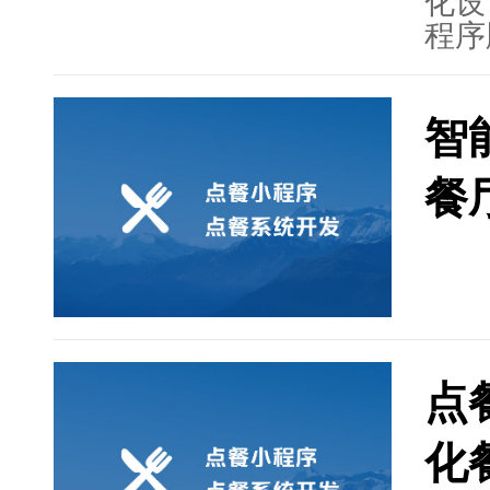
人力
化设
结了
程序
饮点
了点
场并
面设
智
合观
序设
餐
了定
中的
以满
和商
点
化