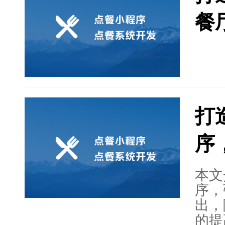
以帮
餐
程序
为餐
创美
打
序
本文
序，
出，
的提