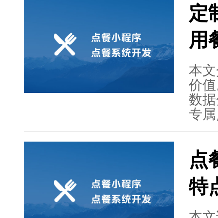
定
序开
用
本文
价值
数据
专属
餐流
还介
点
骤，
和推
特
点餐
展趋
极拥
本文