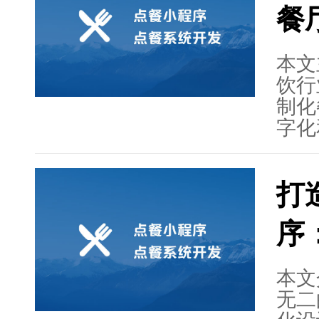
餐
务，
费者
本文
饮行
制化
字化
缺的
餐小
打
的作
饮点
序
制、
厅实
点餐
本文
务，
无二