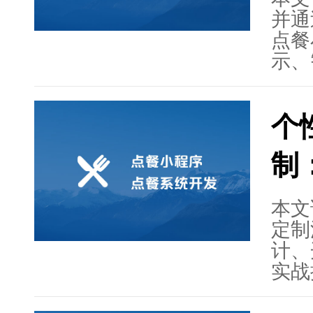
服务
并通
点餐
示、
员管
点。
个
示了
厅运
制
了点
动互
本文
定制
计、
实战
如何