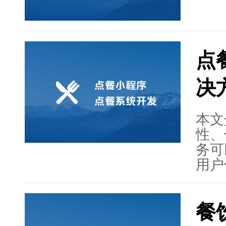
点
决
本文
性、
务可
用户
小程
降低
餐
析、
护与