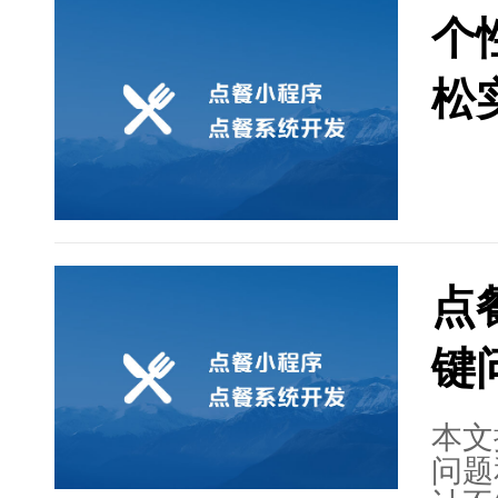
发、
个
了设
段的
松
个性
了解
点
键
本文
问题