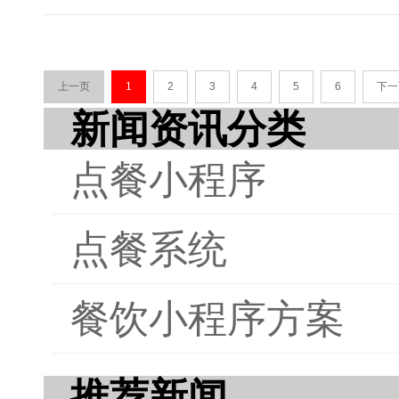
骤。
环境
册与
理和
上一页
1
2
3
4
5
6
下一
结了
新闻资讯分类
供的
点餐小程序
点餐系统
餐饮小程序方案
推荐新闻