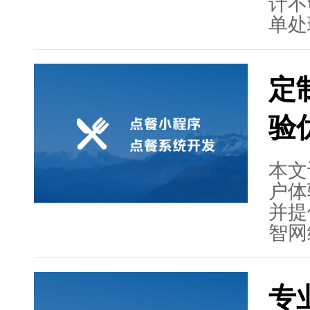
计不
单处
这些
领先
定
小程
用户
验
订单
转型
本文
户体
并提
智网
理和
作流
专
述菜