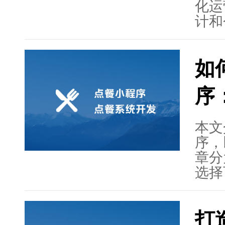
化运
计和
提高
定制
如
厅个
务并
序
展，
广泛
本文
序，
章分
选择
验与
及推
打
餐厅