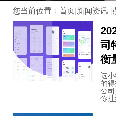
您当前位置：
首页
|
新闻资讯
|
2
司
衡
选小
的得
公司
你扯
做过
聊，