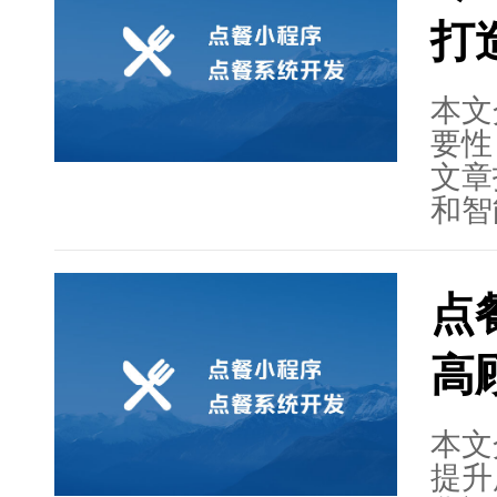
式。
打
感，
后，
述等
本文
要性
文章
和智
了打
始寻
点
序定
助观
高
务的
数字
机遇
本文
具，
提升