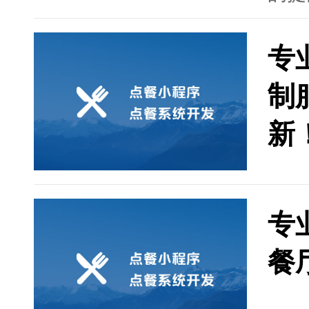
中不
序的
专
智能
提升
制
括用
化体
新
点餐
大数
的智
说，
专
程序
定制
餐