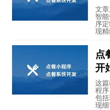
文章
智能
序定
现精
渠道
方案
点
发挥
计、
开
厅提
制服
这篇
程序
包括
现细