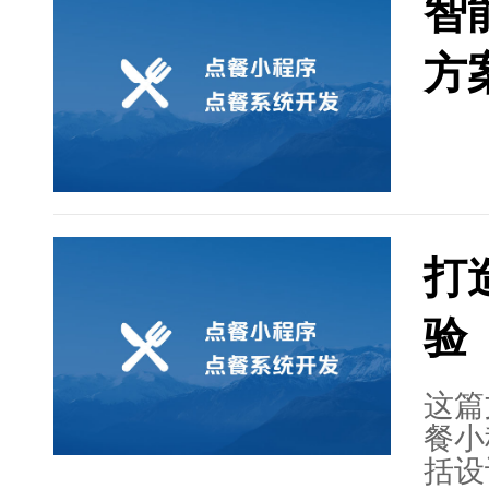
智
竞争
的团
方
利实
打
验
这篇
餐小
括设