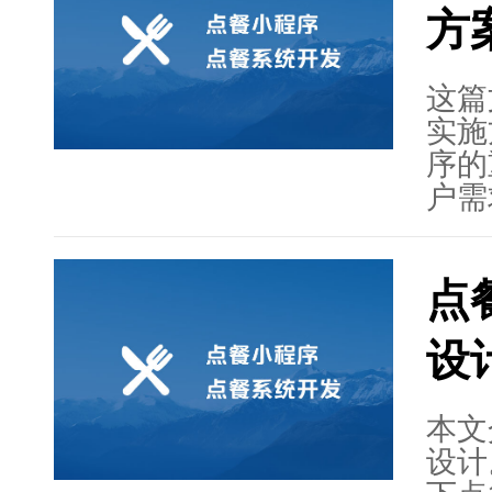
方
面临
更新
说，
这篇
广阔
实施
序的
户需
计原
靠和
点
案，
章给
设
设计
营。
益的
本文
提升
设计