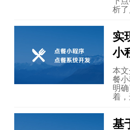
程序
下点
Desc
析了
册与
订单
实
在设
重要
小
用户
确保
理。
本文
动互
餐小
与设
明确
率。
着，
技术
的技
基
序应