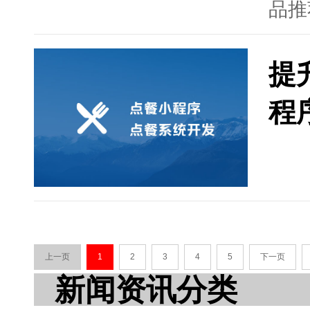
品推
保障
性、
提
调关
务，
程
则表
个性
序可
验。
上一页
1
2
3
4
5
下一页
新闻资讯分类