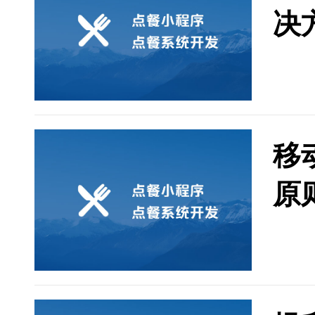
括首
决
和用
作为
化、
面。
户体
出。
移
原