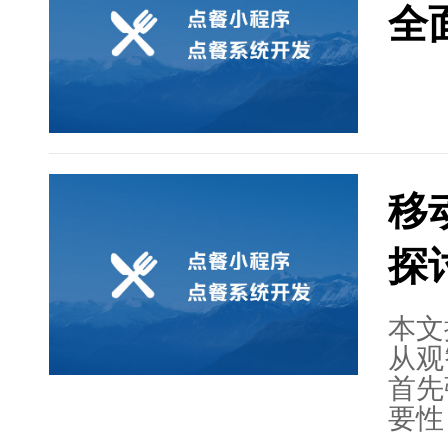
全
绍了
技术
广的
序旨
务、
的服
移
探
本文
从观
首先
要性