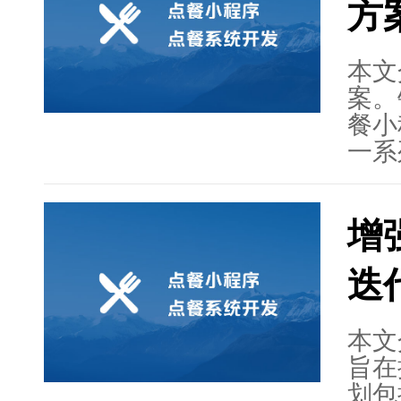
方
助观
高用
定基
本文
案。
餐小
一系
界面
能操
增
方案
保优
迭
高用
度。
本文
旨在
划包