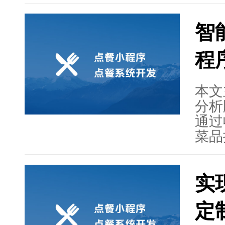
性。
略，
智
线下
驱动
程
移动
包括
提供
本文
在帮
分析
中脱
通过
菜品
业的
方案
实
提升
技术
定
为优