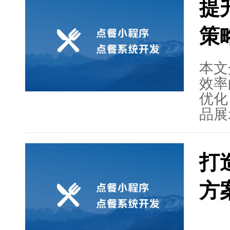
提
策
本文
效率
优化
品展
程的
要性
打
性。
化转
方
意度