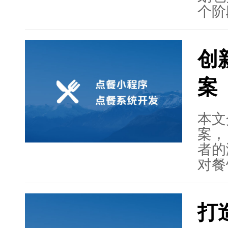
个阶
势，
深入
创
能。
效、
案
本文
案，
者的
对餐
问题
度进
打
主要
支付