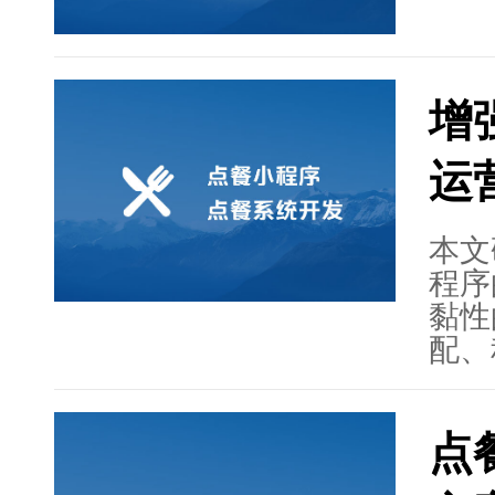
增
运
本文
程序
黏性
配、
活动
介绍
点
用，
用户