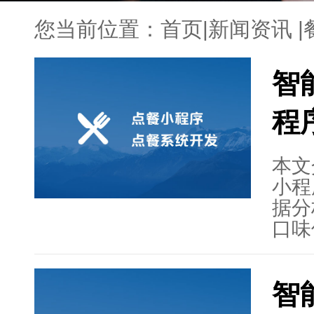
您当前位置：
首页
|
新闻资讯
|
智
程
本文
小程
据分
口味
准推
菜品
智
推荐
验，