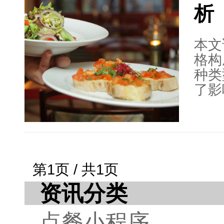
析
求和
投入
客户
本文
格构
种类
了影
复杂
商等
部分
硬件
时，
第1页 / 共1页
投资
资讯分类
读者
格构
点餐小程序