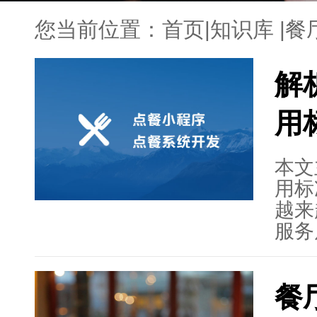
您当前位置：
首页
|
知识库
|
餐
解
用
本文
用标
越来
服务
择、
等方
餐
用的
商提