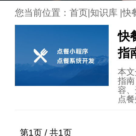
您当前位置：
首页
|
知识库
|
快
快
指
本文
指南
容、
点餐
等。
用全
展示
第1页 / 共1页
包括