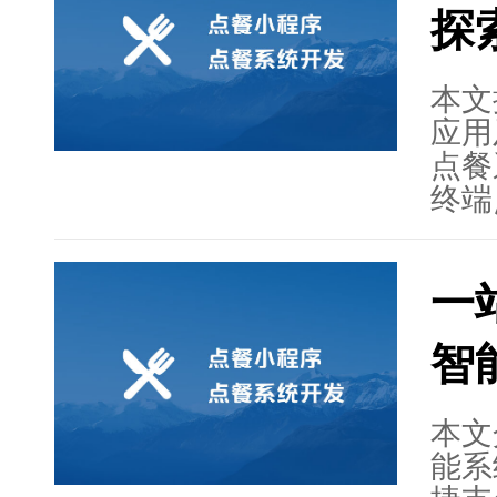
探
领域
本文
应用
点餐
终端
提高
等优
一
系统
训、
智
章最
的发
本文
能系