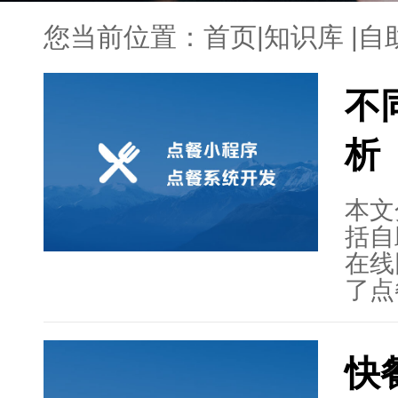
您当前位置：
首页
|
知识库
|
自
不
析
本文
括自
在线
了点
了各
文章
快
的重
餐系