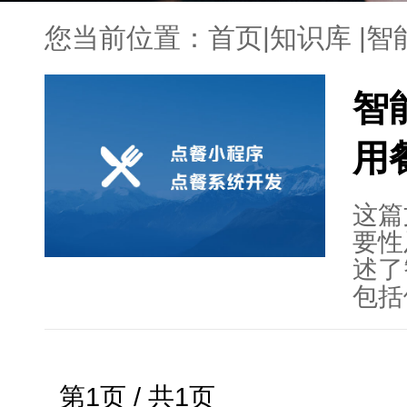
您当前位置：
首页
|
知识库
|
智
智
用
这篇
要性
述了
包括
面。
餐领
方面
第1页 / 共1页
点餐