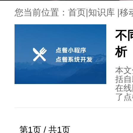
您当前位置：
首页
|
知识库
|
移
不
析
本文
括自
在线
了点
了各
文章
的重
第1页 / 共1页
餐系