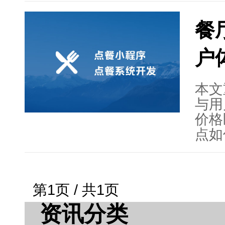
关于
质量
餐
读，
了扫
出合
素，
户
定制
了选
和服
本文
身规
与用
建议
价格
市场
点如
将继
效率
务。
格因
点餐
择点
第1页 / 共1页
友好
资讯分类
速度
需求