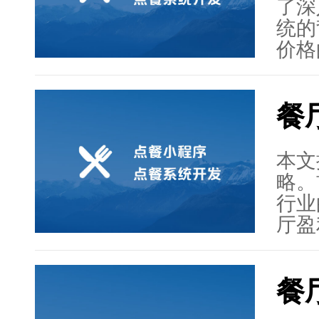
餐系
了深
了解
统的
提高
价格
务费
等。
餐
质量
了未
择扫
本文
文章
略。
做出
行业
厅盈
定定
分析
餐
后，
包括