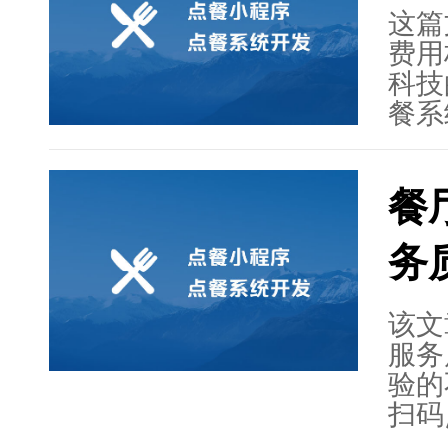
的设
这篇
据适
费用
帮助
科技
额和
餐系
系统
备、
餐
费用
费用
务
工培
用、
整体
该文
时的
服务
系统
验的
业动
扫码
变化
在众