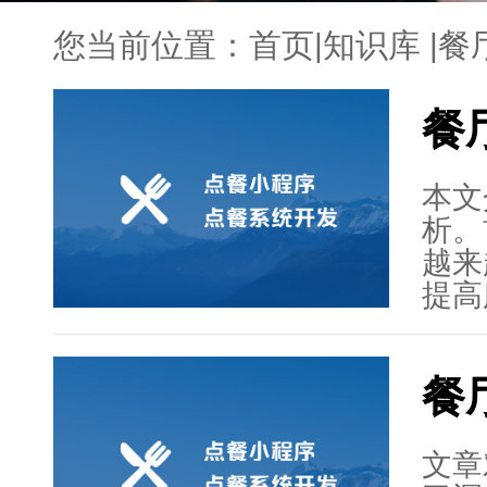
您当前位置：
首页
|
知识库
|
餐
餐
本文
析。
越来
提高
码点
硬件
餐
价格
性价
行了
文章