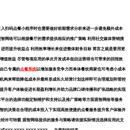
引入扫码点餐小程序时也需要做好前期需求分析来进一步避免额外成本
观智网络可以根据餐厅的需求提供相应的推广策略 利用社交媒体营销搜
进而提升收益点 利用效率增长来促进整体财务目标 简言之就是要用更
增值效益 尽管每项应用的单次开发成本低但运营得当可带来的回报效
自己专属的
点餐系统
以增加服务竞争力而单体餐饮商家也可考虑小成本
机构来帮助降低成本并最终形成长久经营计划这样即可合理规划和管控
提升客户体验促进长期盈利增长并助力品牌口碑传播和扩张战略的实现
术平台的选择功能定制维护和支持以及推广策略等方面观智网络等服务
智的决策在合理的成本投入下实现高效便捷的点餐服务提升客户体验并
未经许可转载 观智网络提供的服务与策略请依据实际情况选择应用此文