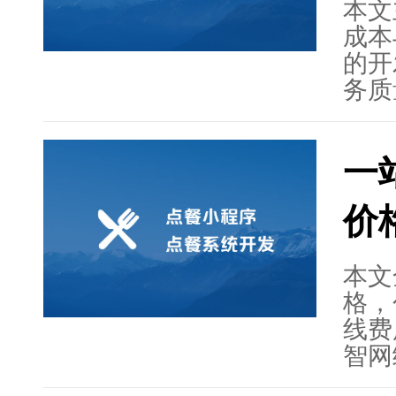
制开
本文
智能
成本
务质
的开
务质
系统
力成
一
时，
如定
价
等。
的观
户需
本文
续的
格，
餐系
线费
长期
智网
务，