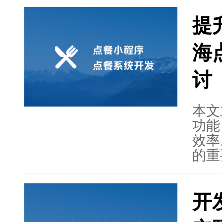
提
海
讨
本文
功能
效率
的重
在这
的核
开
点餐
会员