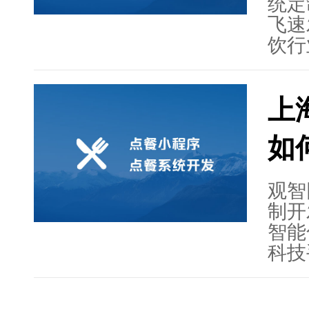
统定
飞速
饮行
际化
要。
上
性，
据化
如
还指
智能
网络
观智
饮行
制开
发的
智能
扩展
科技
性化
观智
代中
全面