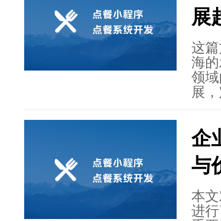
升用
展
以及
这篇
海的
领域
展，
特点
个性
企
用融
同时
与
新驱
络等
技术
本文
性的
进行