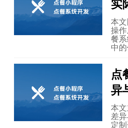
实
方式
高餐
随着
本文
更加
操作
价值
餐系
中的
的费
本。
点
成本
观智
异
操作
虑开
队协
本文
议。
差异
时，
定制