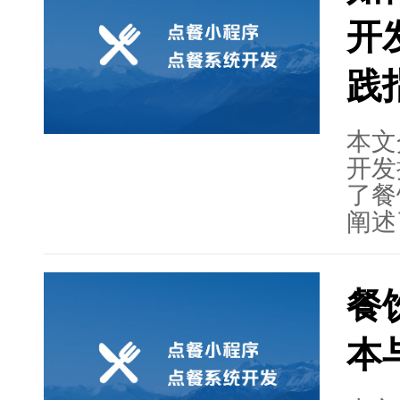
络凭
开
力于
践
本文
开发
了餐
阐述
化管
接着
餐
程，
计、
本
文章
系统