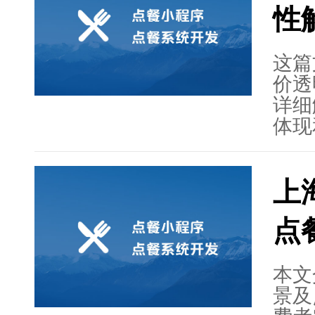
性
间收
析了
未来
这篇
点餐
价透
求，
详细
同时
体现
水平
提供
求和
尽服
上
不仅
任，
点
的数
说，
量其
本文
景及