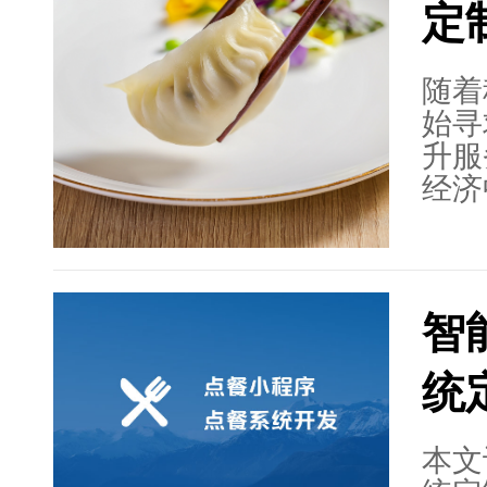
定
开发
具备
和顺
随着
始寻
升服
经济
司。
业进
题。
得和
智
参考
统
本文