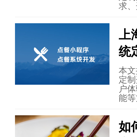
的对
求、
时，
统的
上
性、
络致
统
以及
达式提
文本
本文
定制
户体
能等
务，
管理
如
和创
是保