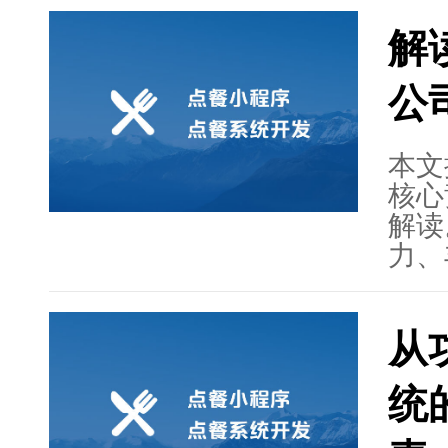
杂度
解
择开
开发
公
持等
站式
本文
核心
解读
力、
其主
势成
从
续发
术实
统
个性