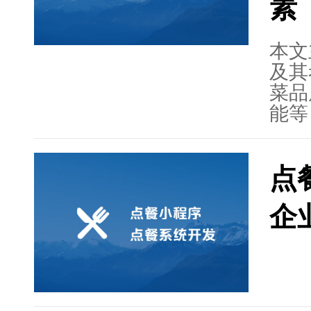
素
本文
及其
菜品
能等
的影
据分
点
观智
供全
企
的复
求外
架构
结了
功能