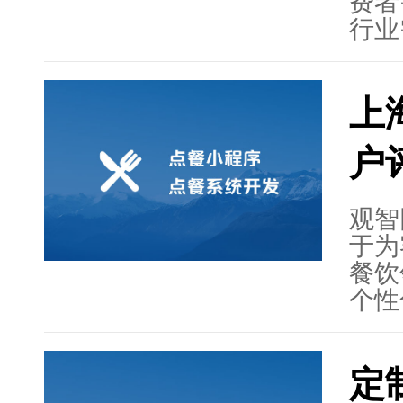
费者
行业
与运
化转
上
量、
智网
户
开发
供了
的数
观智
于为
餐饮
个性
统需
客户
定
过不