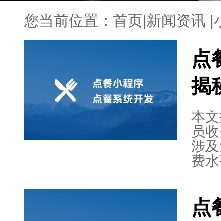
您当前位置：
首页
|
新闻资讯
|
点
揭
本文
员收
涉及
费水
业内
杂度
点
源主
费模