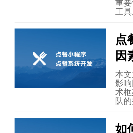
的发
重要
工具
析了
本、
点
面分
从观
因
和效
统的
调了
本文
考虑
影响
的投
术框
实现
队的
现业
网络
系统
如
沟通