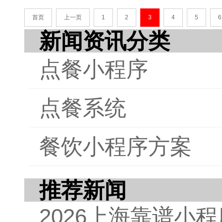
调了
网络
待更
念和
首页
上一页
1
2
3
4
5
6
实现
级贡
新闻资讯分类
求。
点餐小程序
点餐系统
餐饮小程序方案
推荐新闻
2026上海靠谱小